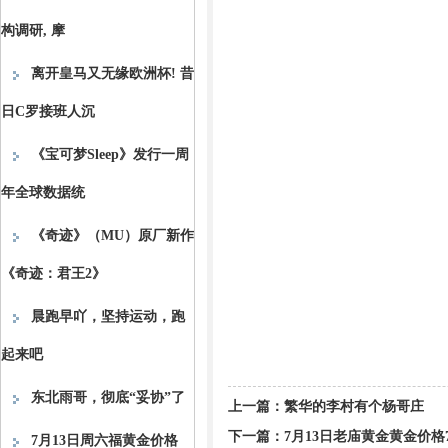
构调研, 摩
离开皇马又无缘欧洲杯! 昔
日C罗接班人沉
《宝可梦Sleep》发行一周
年全球数据统
《奇迹》（MU）原厂新作
《奇迹：君王2》
晨跑早吖，坚持运动，跑
起来吧
东北雨哥，彻底“妥协”了
上一篇：
繁华的李村有个杨哥庄
下一篇：
7月13日老庙黄金黄金价格7
7月13日周六福黄金价格