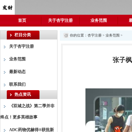
首页
关于杏宇注册
业务范围
栏目分类
你的位置：
杏宇注册
>
业务范围
>
关于杏宇注册
张子枫
业务范围
最新动态
联系我们
热点资讯
《双城之战》第二季并非
终点！更多英雄故事
ADC药物优赫得®获批新