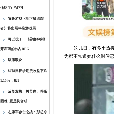
适应症: 治疗H
冒险游戏《地下城追踪
者》将出展科隆游戏展
可以玩了！《异度神剑》
这几日，有多个热
开发商的独占RPG
为都不知道她什么时候
腹痛歌诀
8月8日棉纱期货收盘下跌
1.15%，报1
反复发热、关节痛、呼吸
困难, 竟是抗合成
志愿军存亡之战：彭总令