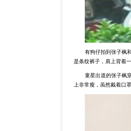
有狗仔拍到张子枫
是条纹裤子，肩上背着
童星出道的张子枫
上非常瘦，虽然戴着口