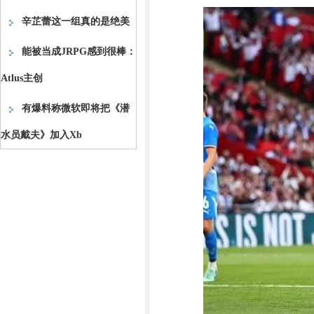
辛芷蕾这一组真的是绝美
能被当成JRPG感到很棒：
Atlus主创
有爆料称微软即将把《潜
水员戴夫》加入Xb