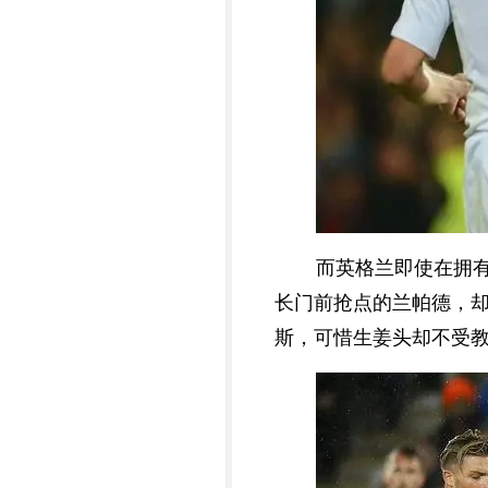
而英格兰即使在拥
长门前抢点的兰帕德，
斯，可惜生姜头却不受