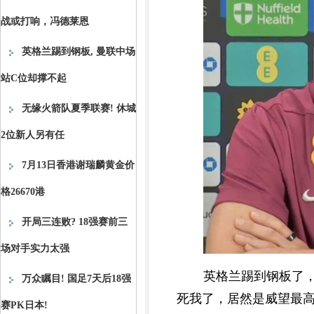
战或打响，冯德莱恩
英格兰踢到钢板, 曼联中场
站C位却撑不起
无缘火箭队夏季联赛! 休城
2位新人另有任
7月13日香港谢瑞麟黄金价
格26670港
开局三连败? 18强赛前三
场对手实力太强
英格兰踢到钢板了
万众瞩目! 国足7天后18强
死我了，居然是威望最
赛PK日本!